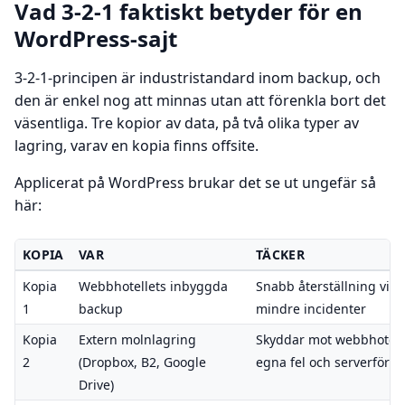
Vad 3-2-1 faktiskt betyder för en
WordPress-sajt
3-2-1-principen är industristandard inom backup, och
den är enkel nog att minnas utan att förenkla bort det
väsentliga. Tre kopior av data, på två olika typer av
lagring, varav en kopia finns offsite.
Applicerat på WordPress brukar det se ut ungefär så
här:
KOPIA
VAR
TÄCKER
Kopia
Webbhotellets inbyggda
Snabb återställning vid
1
backup
mindre incidenter
Kopia
Extern molnlagring
Skyddar mot webbhotell
2
(Dropbox, B2, Google
egna fel och serverförlu
Drive)