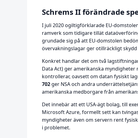
Schrems II förändrade sp
I juli 2020 ogiltigförklarade EU-domstolen 
ramverk som tidigare tillät dataöverföri
grundade sig på att EU-domstolen bedöm
övervakningslagar ger otillräckligt sky
Konkret handlar det om två lagstiftninga
Data Act) ger amerikanska myndigheter r
kontrollerar, oavsett om datan fysiskt lag
702
ger NSA och andra underrättelsetjäns
amerikanska medborgare från amerikans
Det innebär att ett USA-ägt bolag, till 
Microsoft Azure, formellt sett kan tvinga
myndigheter även om servern rent fysiskt
i problemet.