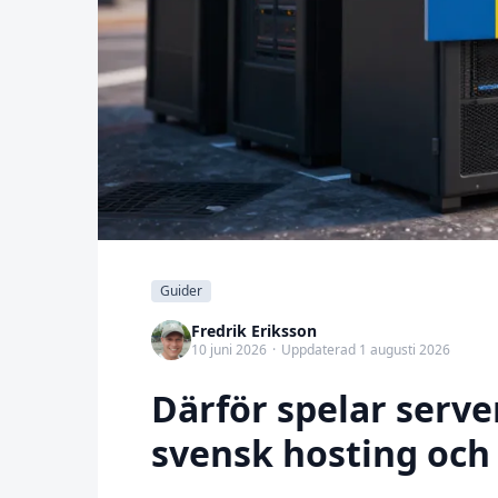
Guider
Fredrik Eriksson
10 juni 2026
·
Uppdaterad 1 augusti 2026
Därför spelar server
svensk hosting oc