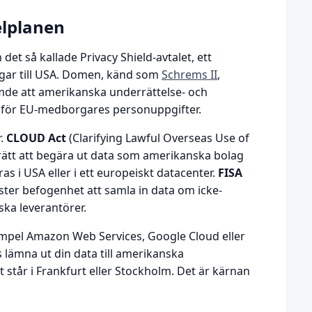
elplanen
det så kallade Privacy Shield-avtalet, ett
ngar till USA. Domen, känd som
Schrems II
,
de att amerikanska underrättelse- och
dd för EU-medborgares personuppgifter.
r.
CLOUD Act
(Clarifying Lawful Overseas Use of
ätt att begära ut data som amerikanska bolag
ras i USA eller i ett europeiskt datacenter.
FISA
ter befogenhet att samla in data om icke-
ka leverantörer.
exempel Amazon Web Services, Google Cloud eller
s lämna ut din data till amerikanska
 står i Frankfurt eller Stockholm. Det är kärnan