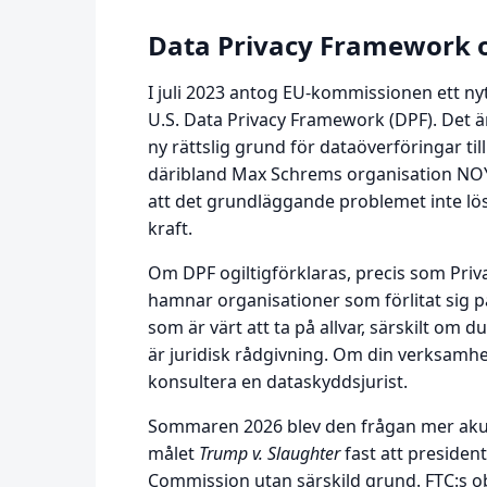
Data Privacy Framework o
I juli 2023 antog EU-kommissionen ett ny
U.S. Data Privacy Framework (DPF). Det är
ny rättslig grund för dataöverföringar til
däribland Max Schrems organisation NOY
att det grundläggande problemet inte lös
kraft.
Om DPF ogiltigförklaras, precis som Priv
hamnar organisationer som förlitat sig på 
som är värt att ta på allvar, särskilt om 
är juridisk rådgivning. Om din verksamh
konsultera en dataskyddsjurist.
Sommaren 2026 blev den frågan mer akut.
målet
Trump v. Slaughter
fast att presiden
Commission utan särskild grund. FTC:s o