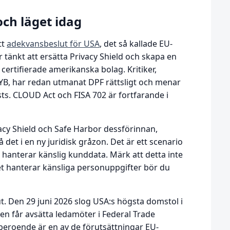
ch läget idag
tt
adekvansbeslut för USA
, det så kallade EU-
 tänkt att ersätta Privacy Shield och skapa en
l certifierade amerikanska bolag. Kritiker,
B, har redan utmanat DPF rättsligt och menar
ts. CLOUD Act och FISA 702 är fortfarande i
acy Shield och Safe Harbor dessförinnan,
det i en ny juridisk gråzon. Det är ett scenario
du hanterar känslig kunddata. Märk att detta inte
et hanterar känsliga personuppgifter bör du
 Den 29 juni 2026 slog USA:s högsta domstol i
ten får avsätta ledamöter i Federal Trade
beroende är en av de förutsättningar EU-