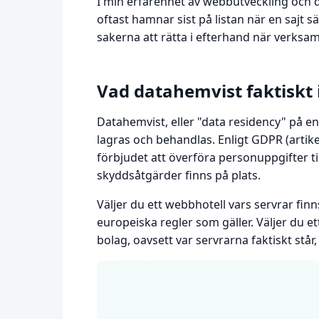
I min erfarenhet av webbutveckling och d
oftast hamnar sist på listan när en sajt sä
sakerna att rätta i efterhand när verksamh
Vad datahemvist faktiskt
Datahemvist, eller "data residency" på e
lagras och behandlas. Enligt GDPR (artik
förbjudet att överföra personuppgifter til
skyddsåtgärder finns på plats.
Väljer du ett webbhotell vars servrar finn
europeiska regler som gäller. Väljer du et
bolag, oavsett var servrarna faktiskt står