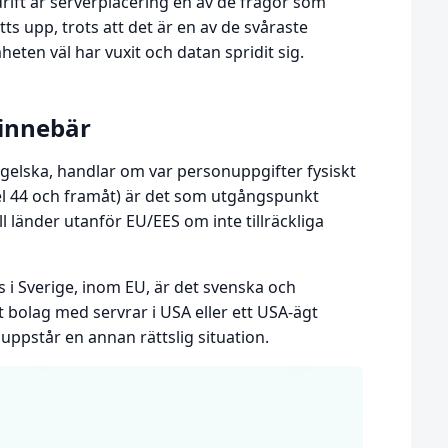
rift är serverplacering en av de frågor som
tts upp, trots att det är en av de svåraste
eten väl har vuxit och datan spridit sig.
 innebär
ngelska, handlar om var personuppgifter fysiskt
el 44 och framåt) är det som utgångspunkt
l länder utanför EU/EES om inte tillräckliga
s i Sverige, inom EU, är det svenska och
t bolag med servrar i USA eller ett USA-ägt
, uppstår en annan rättslig situation.