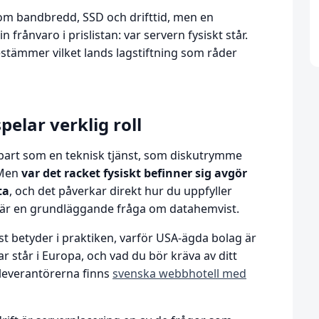
m bandbredd, SSD och drifttid, men en
 frånvaro i prislistan: var servern fysiskt står.
estämmer vilket lands lagstiftning som råder
pelar verklig roll
enbart som en teknisk tjänst, som diskutrymme
 Men
var det racket fysiskt befinner sig avgör
ta
, och det påverkar direkt hur du uppfyller
 Det är en grundläggande fråga om datahemvist.
st betyder i praktiken, varför USA-ägda bolag är
r står i Europa, och vad du bör kräva av ditt
 leverantörerna finns
svenska webbhotell med